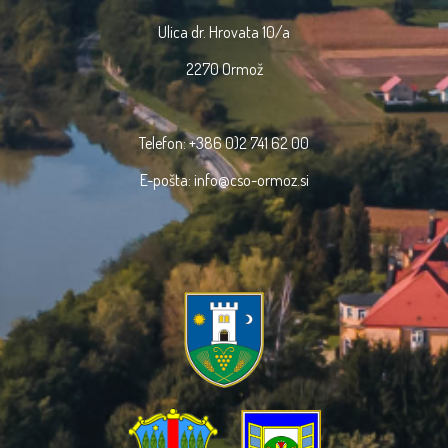
Ulica dr. Hrovata 10/a
2270 Ormož
Telefon: +386 0)2 741 62 00
E-pošta: info@cso-ormoz.si